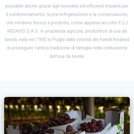
possibile anche grazie agli innovativi ed efficienti impianti per
il confezionamento, la pre-refrigerazione e la conservazione,
che rendono fresco il prodotto, come appena raccolto.F.LLI
REDAVID S.A.S. è un’azienda agricola, produttrice di uva da
tavola, nata nel 1990 in Puglia dalla volontà dei fratelli Redavid
di proseguire l’antica tradizione di famiglia nella coltivazione
dell’uva da tavola.